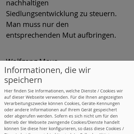
nachhaltigen
Siedlungsentwicklung zu steuern.
Man muss nur den
entsprechenden Mut aufbringen.
Wolfgang Maus
Informationen, die wir
speichern
weiterlesen
Hier finden Sie Informationen, welche Dienste / Cookies wir
22.04.2025
in
Allgemein
auf dieser Webseite verwenden. Für die Ihnen angezeigten
Verarbeitungszwecke können Cookies, Geräte-Kennungen
oder andere Informationen auf Ihrem Gerät gespeichert
ZUSCHÜSSE AN DIE ÖRTL. VEREINE
oder abgerufen werden. Sofern es sich nicht um für den
Betrieb der Webseite zwingende Cookies/Dienste handelt
können Sie diese hier konfigurieren, so dass diese Cookies /
Liebe Mitbürgerinnen und