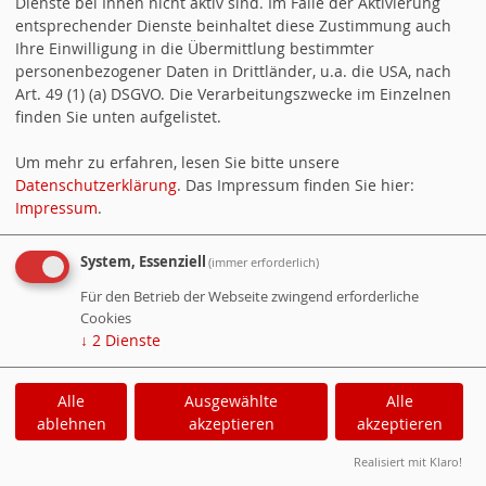
Dienste bei Ihnen nicht aktiv sind. Im Falle der Aktivierung
Mitbürger,
entsprechender Dienste beinhaltet diese Zustimmung auch
Ihre Einwilligung in die Übermittlung bestimmter
dass die Ratsmehrheit (CDU,
personenbezogener Daten in Drittländer, u.a. die USA, nach
Art. 49 (1) (a) DSGVO. Die Verarbeitungszwecke im Einzelnen
DIE GRÜNEN) den Haushalt
finden Sie unten aufgelistet.
2025 abgelehnt hat, ist
Um mehr zu erfahren, lesen Sie bitte unsere
inzwischen gemeindeweit bekannt. Hinlänglich
Datenschutzerklärung
. Das Impressum finden Sie hier:
Impressum
.
bekannt ist auch, dass die Hebesatzung (Grundsteuer,
Gewerbesteuer) mehrheitlich beschlossen wurde und
System, Essenziell
(immer erforderlich)
damit alle für 2025 geplanten Einnahmen erwartet
Für den Betrieb der Webseite zwingend erforderliche
Cookies
werden können. Alle Anfragen zum Haushalt 2025
↓
2
Dienste
waren detailliert beantwortet; allen Anträgen, die von
Alle
Ausgewählte
Alle
CDU und DIE GRÜNEN zum Haushalt 2025 gestellt
ablehnen
akzeptieren
akzeptieren
waren, war zugestimmt worden. Es gab also keinen
Realisiert mit Klaro!