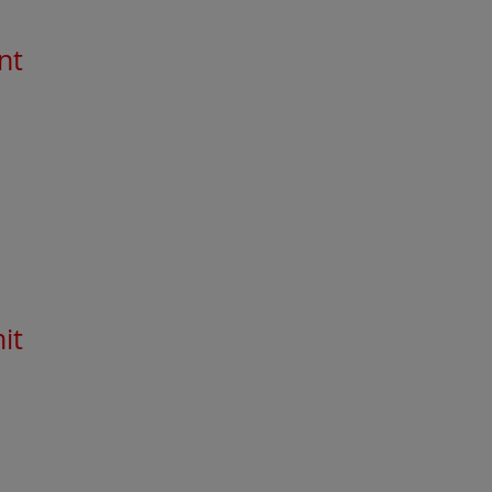
nt
e
it