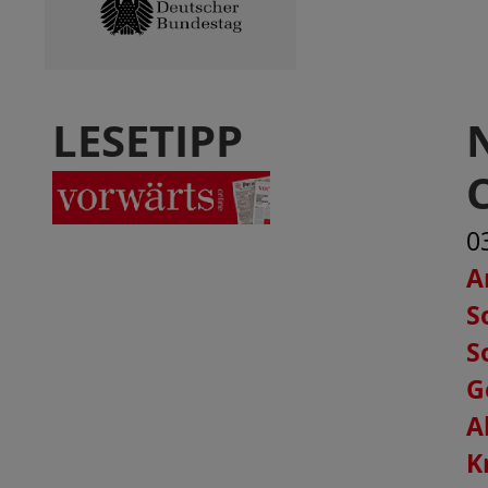
LESETIPP
0
A
S
S
G
A
K