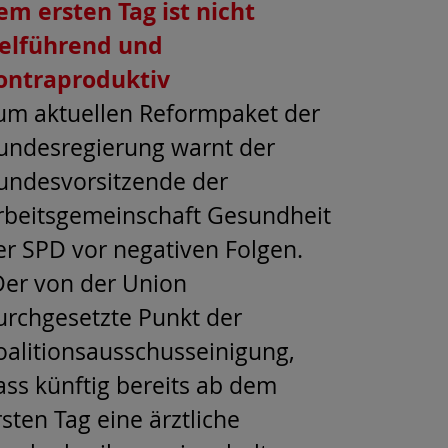
em ersten Tag ist nicht
ielführend und
ontraproduktiv
um aktuellen Reformpaket der
undesregierung warnt der
undesvorsitzende der
rbeitsgemeinschaft Gesundheit
er SPD vor negativen Folgen.
Der von der Union
urchgesetzte Punkt der
oalitionsausschusseinigung,
ass künftig bereits ab dem
rsten Tag eine ärztliche