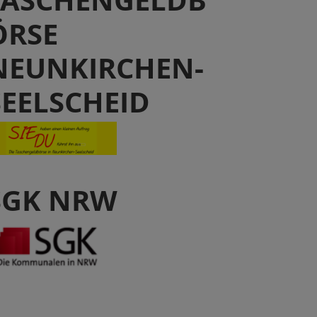
TASCHENGELDB
ÖRSE
NEUNKIRCHEN-
SEELSCHEID
SGK NRW