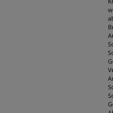
K
w
a
B
A
S
S
G
V
A
S
S
G
A