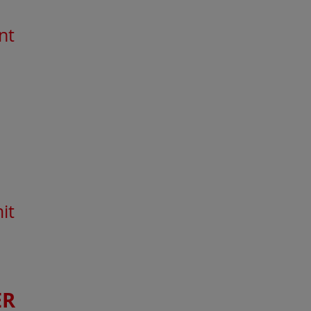
nt
e
it
ER