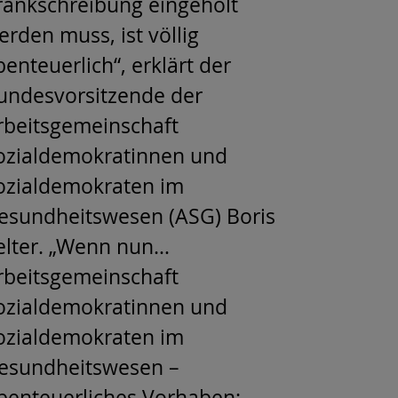
rankschreibung eingeholt
erden muss, ist völlig
benteuerlich“, erklärt der
undesvorsitzende der
rbeitsgemeinschaft
ozialdemokratinnen und
ozialdemokraten im
esundheitswesen (ASG) Boris
elter. „Wenn nun…
rbeitsgemeinschaft
ozialdemokratinnen und
ozialdemokraten im
esundheitswesen –
benteuerliches Vorhaben: