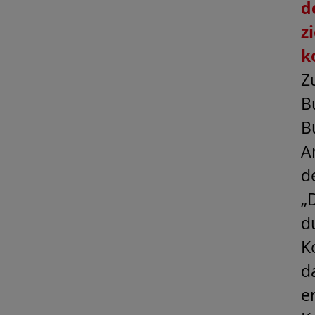
d
z
k
Z
B
B
A
d
„
d
K
d
e